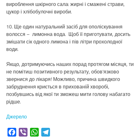
вироблення шкірного сала: жирні і смажені страви,
цукор і хлібобулочні вироби.
10. Ще один натуральний засіб для ополіскування
волосся – лимонна вода. Щоб її приготувати, досить
змішати сік одного лимона і пів літри прохолодної
води.
Якщо, дотримуючись наших порад протягом місяця, ти
не помітиш позитивного результату, обов’язково
звернися до лікаря! Можливо, причина швидкого
забруднення криється в прихованій хворобі,
позбувшись від якої ти зможеш мити голову набагато
рідше.
Джерело
Facebook
Viber
WhatsApp
Telegram