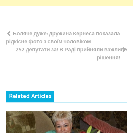
Навігація
Боляче дуже: дружина Кернеса показала
рідкісне фото з своїм чоловіком
записів
252 депутати за! В Раді прийняли важливе
рішення!
Related Articles