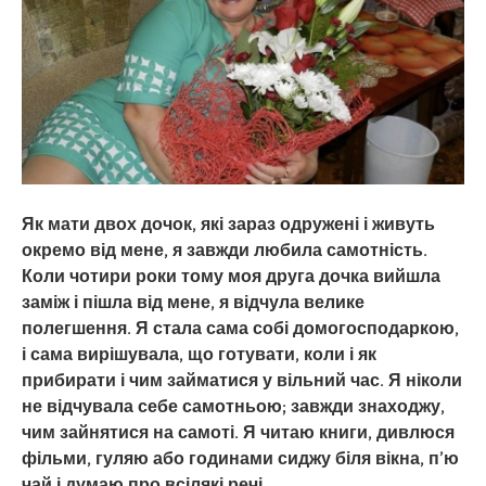
Як мати двох дочок, які зараз одружені і живуть
окремо від мене, я завжди любила самотність.
Коли чотири роки тому моя друга дочка вийшла
заміж і пішла від мене, я відчула велике
полегшення. Я стала сама собі домогосподаркою,
і сама вирішувала, що готувати, коли і як
прибирати і чим займатися у вільний час. Я ніколи
не відчувала себе самотньою; завжди знаходжу,
чим зайнятися на самоті. Я читаю книги, дивлюся
фільми, гуляю або годинами сиджу біля вікна, п’ю
чай і думаю про всілякі речі.