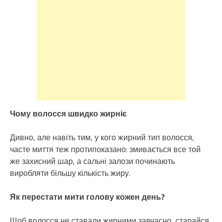
Чому волосся швидко жирніє
Дивно, але навіть тим, у кого жирний тип волосся,
часте миття теж протипоказано: змивається все той
же захисний шар, а сальні залози починають
виробляти більшу кількість жиру.
Як перестати мити голову кожен день?
Щоб волосся не ставали жирними завчасно, старайся