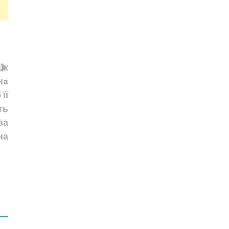
uк
нa
її
ть
за
на