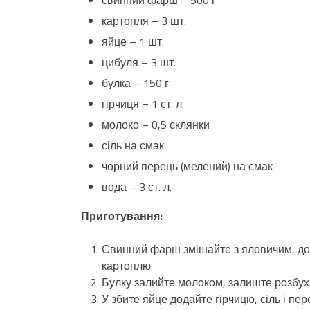
картопля – 3 шт.
яйце – 1 шт.
цибуля – 3 шт.
булка – 150 г
гірчиця – 1 ст. л.
молоко – 0,5 склянки
сіль на смак
чорний перець (мелений) на смак
вода – 3 ст. л.
Приготування:
Свинний фарш змішайте з яловичим, дода
картоплю.
Булку залийте молоком, залиште розбух
У збите яйце додайте гірчицю, сіль і п