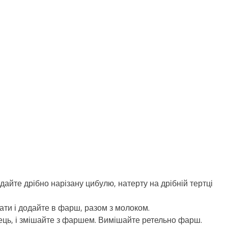
йте дрібно нарізану цибулю, натерту на дрібній тертці
ати і додайте в фарш, разом з молоком.
ерець, і змішайте з фаршем. Вимішайте ретельно фарш.