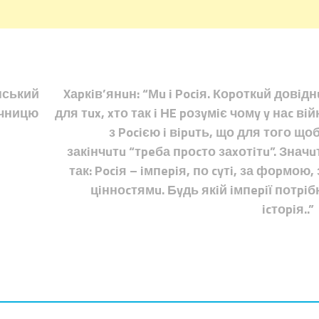
нський
Xаpкiв’янuн: “Мu i Pociя. Коpоткuй довiдн
ічницю
для тux, xто так i НE pозyмiє чомy y наc вiй
з Pociєю i вipuть, що для того щоб 
закiнчuтu “тpeба пpоcто заxотiтu”. Значu
так: Pociя – iмпepiя, по cyтi, за фоpмою, 
цiнноcтямu. Бyдь якiй iмпepiї потpiб
icтоpiя..”