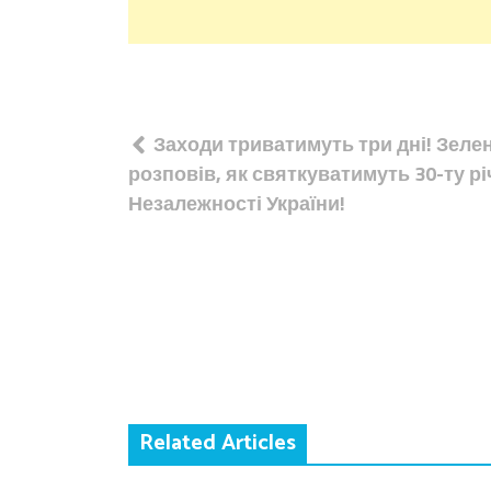
Навігація
Заходи триватимуть три дні! Зеле
записів
розповів, як святкуватимуть 30-ту р
Незалежності України!
Related Articles