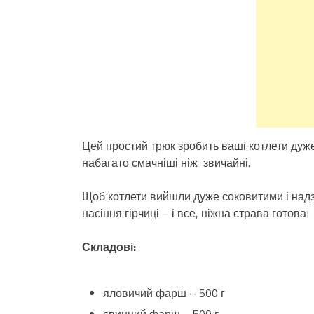
Цей простий трюк зробить ваші котлети дуж
набагато смачніші ніж звичайні.
Щоб котлети вийшли дуже соковитими і над
насіння гірчиці – і все, ніжна страва готова!
Складові:
яловичий фарш – 500 г
свинний фарш – 500 г