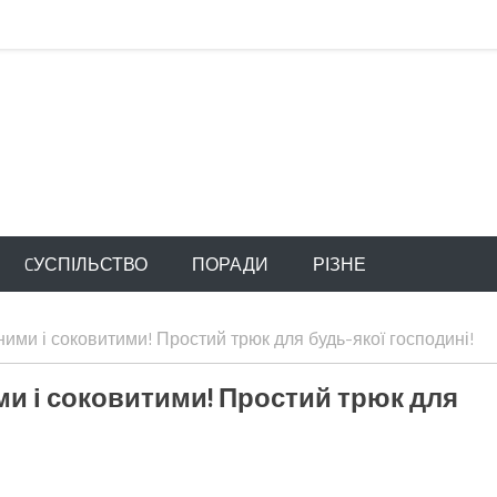
CУСПІЛЬСТВО
ПОРАДИ
РІЗНЕ
ними і соковитими! Простий трюк для будь-якої господині!
ми і соковитими! Простий трюк для