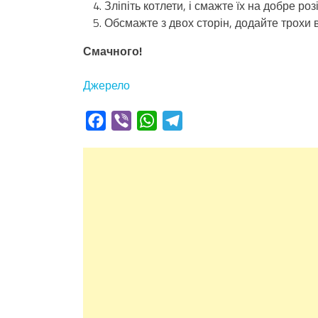
Зліпіть котлети, і смажте їх на добре розі
Обсмажте з двох сторін, додайте трохи в
Смачного!
Джерело
Facebook
Viber
WhatsApp
Telegram