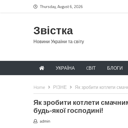
Thursday, August 6, 2026
Звістка
Новини України та світу
УКРАЇНА
CВІТ
БЛОГИ
Home
РІЗНЕ
Як зробити котлети смач
Як зробити котлети смачни
будь-якої господині!
admin