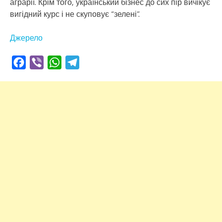
аграрії. Крім того, український бізнес до сих пір вичікує
вигідний курс і не скуповує “зелені”.
Джерело
Facebook
Viber
WhatsApp
Telegram