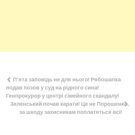
Навігація
П’ята заповідь не для нього! Рябошапка
подав позов у суд на рідного сина!
записів
Генпрокурор у центрі сімейного скандалу!
Зеленський почав карати! Це не Порошенко,
за шкоду захисникам поплатяться всі!