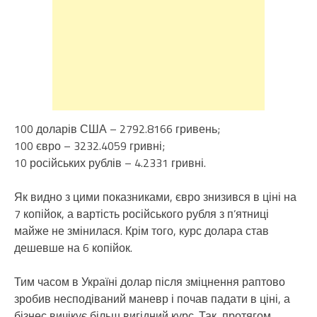
100 доларів США – 2792.8166 гривень;
100 євро – 3232.4059 гривні;
10 російських рублів – 4.2331 гривні.
Як видно з цими показниками, євро знизився в ціні на
7 копійок, а вартість російського рубля з п’ятниці
майже не змінилася. Крім того, курс долара став
дешевше на 6 копійок.
Тим часом в Україні долар після зміцнення раптово
зробив несподіваний маневр і почав падати в ціні, а
бізнес вичікує більш вигідний курс. Так, протягом