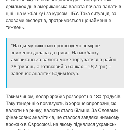
декількох днів американська валюта почала падати в
ціні і на міжбанку і за курсом НБУ. Така ситуація, за
словами експертів, протримається щонайменше
тиждень.
“На цьому тижні ми прогнозуємо помірне
зниження долара до гривні. На міжбанку
американська валюта може торгуватися в районі
28 гривень, а готівковий в банках – 28,2 грн”, –
запевняє аналітик Вадим Іосуб.
Таким чином, долар зробив розворот на 180 градусів.
Таку тенденцію пов’язують із хорошеюпропозицією
валюти на ринку, валюти стало більше. За Словами
фінансових аналітиків, це сталося завдяки низькому
врожаю в Євросоюзі, на якому піднялися українські