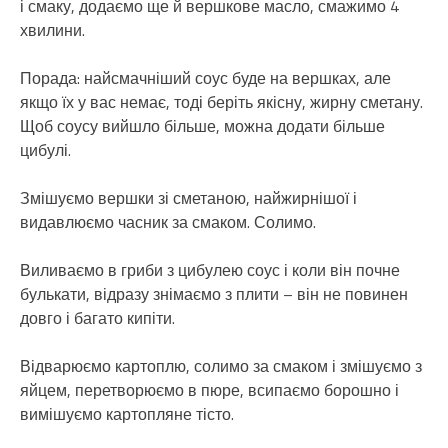
і смаку, додаємо ще й вершкове масло, смажимо 4
хвилини.
Порада: найсмачніший соус буде на вершках, але
якщо їх у вас немає, тоді беріть якісну, жирну сметану.
Щоб соусу вийшло більше, можна додати більше
цибулі.
Змішуємо вершки зі сметаною, найжирнішої і
видавлюємо часник за смаком. Солимо.
Виливаємо в гриби з цибулею соус і коли він почне
булькати, відразу знімаємо з плити – він не повинен
довго і багато кипіти.
Відварюємо картоплю, солимо за смаком і змішуємо з
яйцем, перетворюємо в пюре, всипаємо борошно і
вимішуємо картопляне тісто.