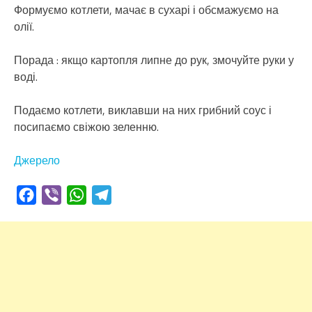
Формуємо котлети, мачає в сухарі і обсмажуємо на
олії.
Порада : якщо картопля липне до рук, змочуйте руки у
воді.
Подаємо котлети, виклавши на них грибний соус і
посипаємо свіжою зеленню.
Джерело
Facebook
Viber
WhatsApp
Telegram