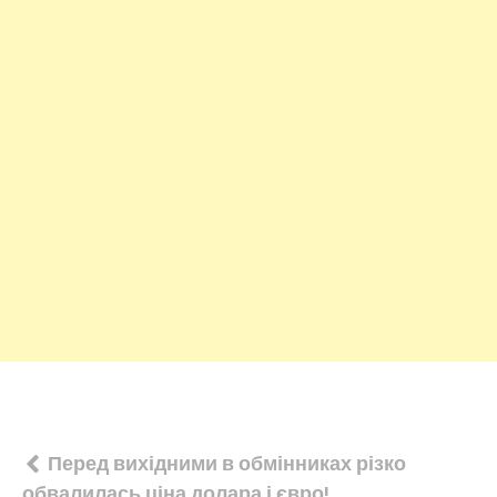
Навігація
Перед вихідними в обмінниках різко
обвалилась ціна долара і євро!