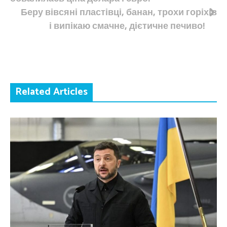
записів
Беру вівсяні пластівці, банан, трохи горіхів
і випікаю смачне, дієтичне печиво!
Related Articles