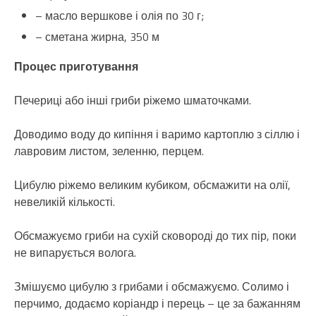
– масло вершкове і олія по 30 г;
– сметана жирна, 350 м
Процес приготування
Печериці або інші гриби ріжемо шматочками.
Доводимо воду до кипіння і варимо картоплю з сіллю і
лавровим листом, зеленню, перцем.
Цибулю ріжемо великим кубиком, обсмажити на олії,
невеликій кількості.
Обсмажуємо гриби на сухій сковороді до тих пір, поки
не випарується волога.
Змішуємо цибулю з грибами і обсмажуємо. Солимо і
перчимо, додаємо коріандр і перець – це за бажанням