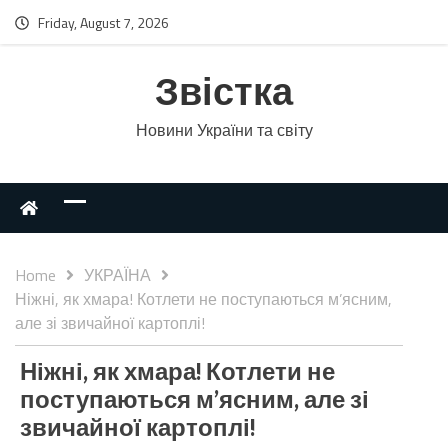
Friday, August 7, 2026
Звістка
Новини України та світу
Home
УКРАЇНА
Ніжні, як хмара! Котлети не поступаються м’ясним,
але зі звичайної картоплі!
Ніжні, як хмара! Котлети не
поступаються м’ясним, але зі
звичайної картоплі!