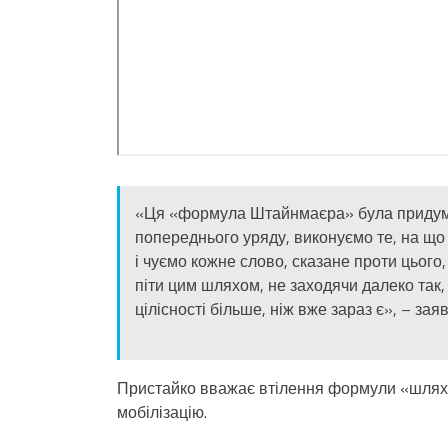
«Ця «формула Штайнмаєра» була придуман
попереднього уряду, виконуємо те, на що
і чуємо кожне слово, сказане проти цього
піти цим шляхом, не заходячи далеко так
цілісності більше, ніж вже зараз є», – заяв
Пристайко вважає втілення формули «шляхо
мобілізацію.