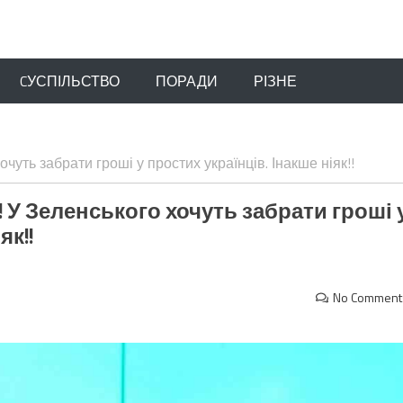
CУСПІЛЬСТВО
ПОРАДИ
РІЗНЕ
очуть забрати гроші у простих українців. Інакше ніяк!!
”! У Зеленського хочуть забрати гроші 
як!!
No Comment