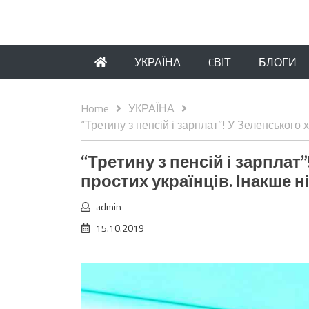
УКРАЇНА
CВІТ
БЛОГИ
Home
УКРАЇНА
“Третину з пенсій і зарплат”! У Зеленського х
“Третину з пенсій і зарплат
простих українців. Інакше ні
admin
15.10.2019