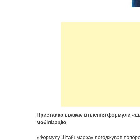
Пристайко вважає втілення формули «шл
мобілізацію.
«Формулу Штайнмаєра» погоджував попередні