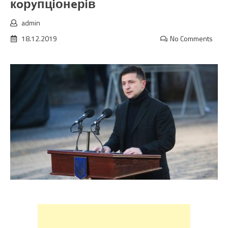
кoрyпцiонeрiв
admin
18.12.2019
No Comments