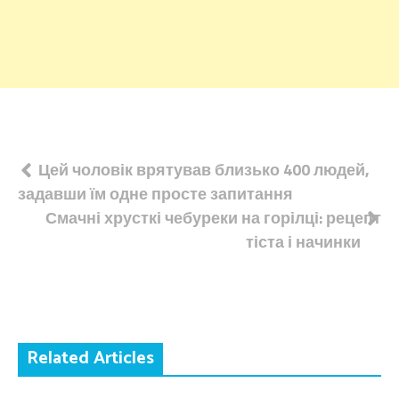
Навігація
Цей чоловік врятував близько 400 людей,
задавши їм одне просте запитання
записів
Смачні хрусткі чебуреки на горілці: рецепт
тіста і начинки
Related Articles