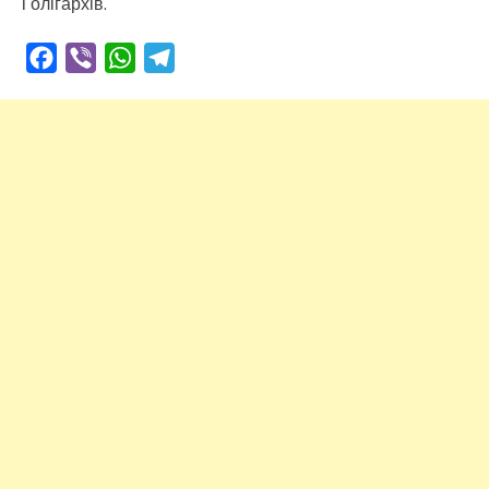
і олігархів.
Facebook
Viber
WhatsApp
Telegram