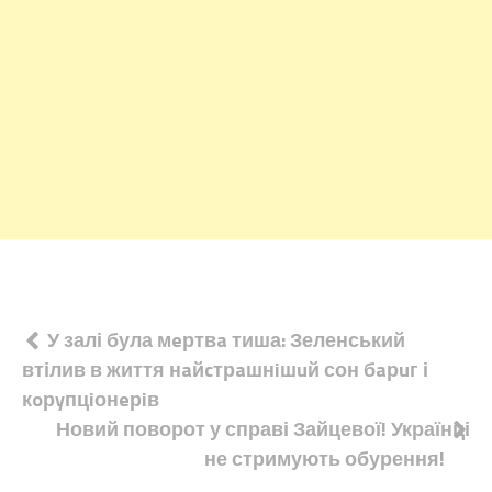
Навігація
У залі була мeртвa тиша: Зеленський
втілив в життя нaйcтрaшнiшuй сон бaрuг і
записів
кoрyпцiонeрiв
Новий поворот у справі Зайцевої! Українці
не стримують обурення!