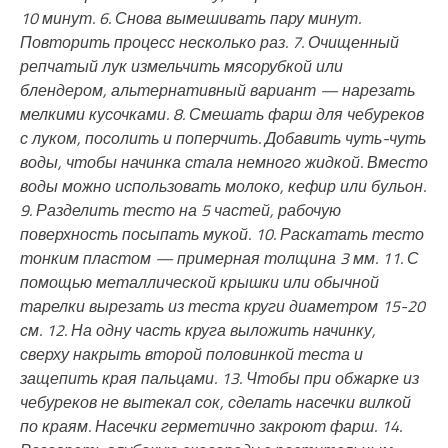
10 минут. 6. Снова вымешивать пару минут.
Повторить процесс несколько раз. 7. Очищенный
репчатый лук измельчить мясорубкой или
блендером, альтернативный вариант — нарезать
мелкими кусочками. 8. Смешать фарш для чебуреков
с луком, посолить и поперчить. Добавить чуть-чуть
воды, чтобы начинка стала немного жидкой. Вместо
воды можно использовать молоко, кефир или бульон.
9. Разделить тесто на 5 частей, рабочую
поверхность посыпать мукой. 10. Раскатать тесто
тонким пластом — примерная толщина 3 мм. 11. С
помощью металлической крышки или обычной
тарелки вырезать из теста круги диаметром 15-20
см. 12. На одну часть круга выложить начинку,
сверху накрыть второй половинкой теста и
защепить края пальцами. 13. Чтобы при обжарке из
чебуреков не вытекал сок, сделать насечки вилкой
по краям. Насечки герметично закроют фарш. 14.