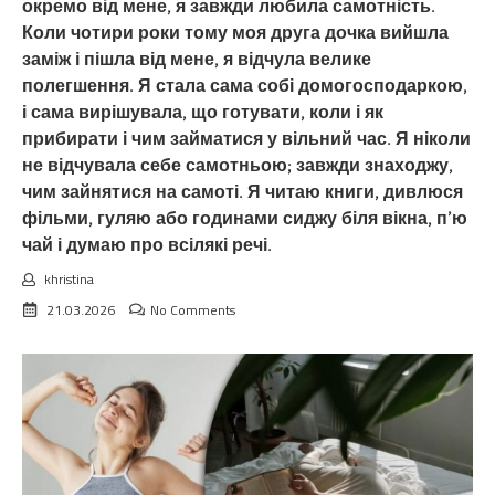
окремо від мене, я завжди любила самотність.
Коли чотири роки тому моя друга дочка вийшла
заміж і пішла від мене, я відчула велике
полегшення. Я стала сама собі домогосподаркою,
і сама вирішувала, що готувати, коли і як
прибирати і чим займатися у вільний час. Я ніколи
не відчувала себе самотньою; завжди знаходжу,
чим зайнятися на самоті. Я читаю книги, дивлюся
фільми, гуляю або годинами сиджу біля вікна, п’ю
чай і думаю про всілякі речі.
khristina
21.03.2026
No Comments