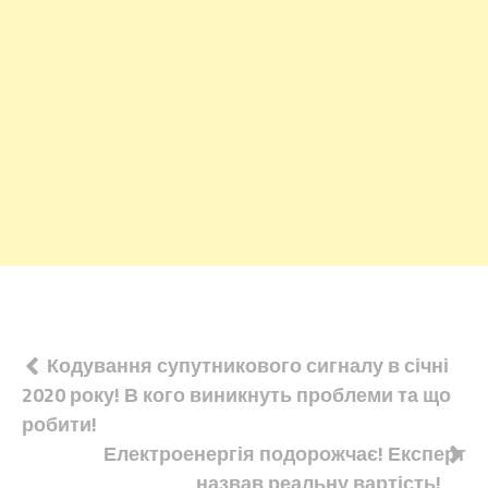
Навігація
Кодування супутникового сигналу в січні
2020 року! В кого виникнуть проблеми та що
записів
робити!
Електроенергія подорожчає! Експерт
назвав реальну вартість!