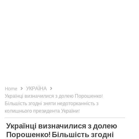
Home
УКРАЇНА
Українці визначилися з долею Порошенко!
Більшість згодні зняти недоторканність з
колишнього президента України!
Українці визначилися з долею
Порошенко! Більшість згодні