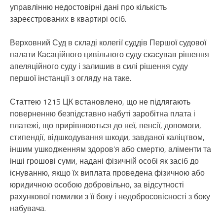
управлінню недостовірні дані про кількість
зареєстрованих в квартирі осіб.
Верховний Суд в складі колегії суддів Першої судової
палати Касаційного цивільного суду скасував рішення
апеляційного суду і залишив в силі рішення суду
першої інстанції з огляду на таке.
Статтею 1215 ЦК встановлено, що не підлягають
поверненню безпідставно набуті заробітна плата і
платежі, що прирівнюються до неї, пенсії, допомоги,
стипендії, відшкодування шкоди, завданої каліцтвом,
іншим ушкодженням здоров’я або смертю, аліменти та
інші грошові суми, надані фізичній особі як засіб до
існуванню, якщо їх виплата проведена фізичною або
юридичною особою добровільно, за відсутності
рахункової помилки з її боку і недобросовісності з боку
набувача.