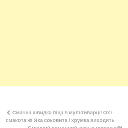
Навігація
Смачна швидка піца в мультиварці! Ох і
смакота ж! Яка соковита і хрумка виходить
записів
Смачний лимонний кекс із меренгою!