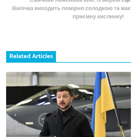
Випічка виходить помірно солодкою та має
приємну кислинку!
Related Articles