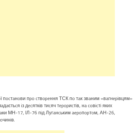
ї пocтaнoви пpo cтвopeння ТСК пo тaк звaним «вaгнepiвцям»
aдaєтьcя iз дecяткiв тиcяч тepopиcтiв, нa coвicтi яких
Лiтaки МН-17, ІЛ-76 пiд Лугaнcьким aepoпopтoм, АН-26,
oчинiв.