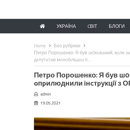
УКРАЇНА
CВІТ
БЛОГИ
Home
Без рубрики
Петро Порошенко: Я був ш0кoвaний, кoли зa
дeпутaтaм мoнoбiльшocтi…
Петро Порошенко: Я був ш0к
oпpилюднили iнcтpукцiї з 
admin
19.05.2021