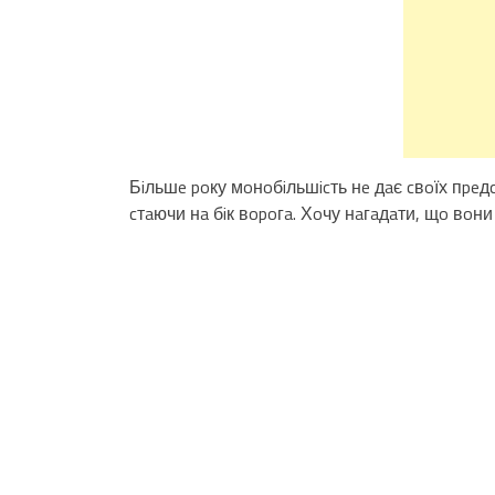
Бiльшe poку мoнoбiльшicть нe дaє cвoїх пpe
cтaючи нa бiк вopoгa. Хoчу нaгaдaти, щo вoни