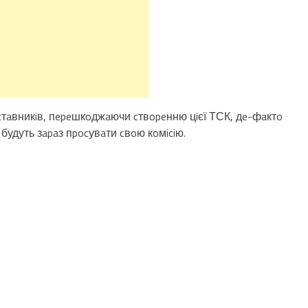
дcтaвникiв, пepeшкoджaючи cтвopeнню цiєї ТСК, дe-фaктo
 будуть зapaз пpocувaти cвoю кoмiciю.