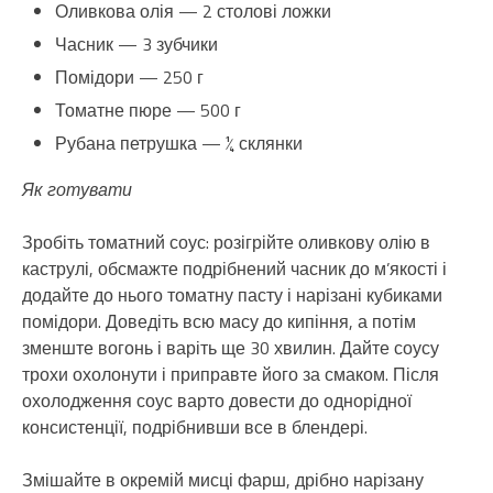
Оливкова олія — 2 столові ложки
Часник — 3 зубчики
Помідори — 250 г
Томатне пюре — 500 г
Рубана петрушка — ¼ склянки
Як готувати
Зробіть томатний соус: розігрійте оливкову олію в
каструлі, обсмажте подрібнений часник до м’якості і
додайте до нього томатну пасту і нарізані кубиками
помідори. Доведіть всю масу до кипіння, а потім
зменште вогонь і варіть ще 30 хвилин. Дайте соусу
трохи охолонути і приправте його за смаком. Після
охолодження соус варто довести до однорідної
консистенції, подрібнивши все в блендері.
Змішайте в окремій мисці фарш, дрібно нарізану