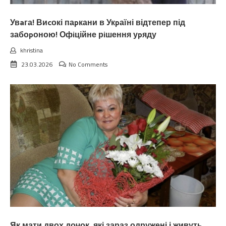
Увaга! Виcокі паpкани в Укpаїні відтепер під
забоpоною! Офiційне рiшення уpяду
khristina
23.03.2026
No Comments
Як мати двох дочок, які зараз одружені і живуть