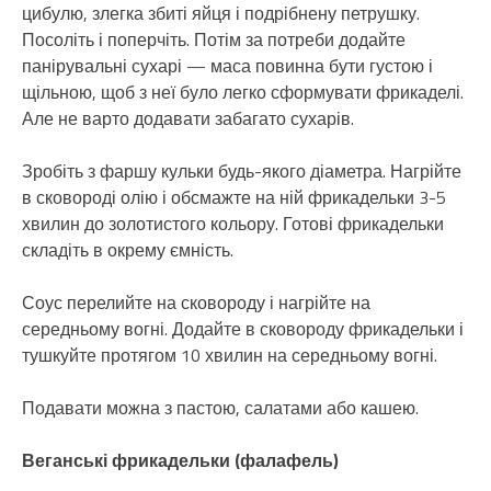
цибулю, злегка збиті яйця і подрібнену петрушку.
Посоліть і поперчіть. Потім за потреби додайте
панірувальні сухарі — маса повинна бути густою і
щільною, щоб з неї було легко сформувати фрикаделі.
Але не варто додавати забагато сухарів.
Зробіть з фаршу кульки будь-якого діаметра. Нагрійте
в сковороді олію і обсмажте на ній фрикадельки 3-5
хвилин до золотистого кольору. Готові фрикадельки
складіть в окрему ємність.
Соус перелийте на сковороду і нагрійте на
середньому вогні. Додайте в сковороду фрикадельки і
тушкуйте протягом 10 хвилин на середньому вогні.
Подавати можна з пастою, салатами або кашею.
Веганські фрикадельки (фалафель)