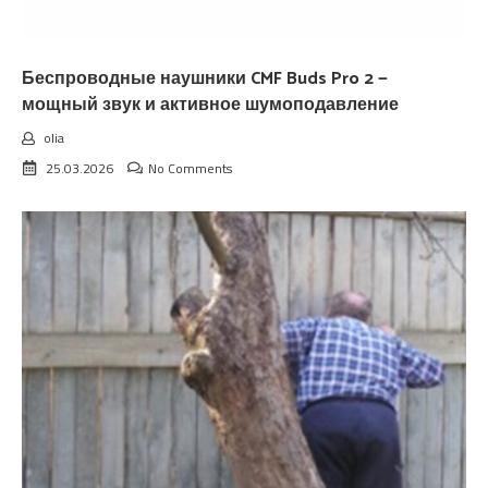
Беспроводные наушники CMF Buds Pro 2 —
мощный звук и активное шумоподавление
olia
25.03.2026
No Comments