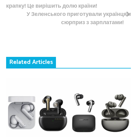
крапку! Це вирішить долю країни!
записів
У Зеленського приготували українцям
сюрприз з зарплатами!
Related Articles