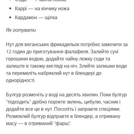
Каррі — на кінчику ножа
Кардамон — щіпка
Як готувати
Нут для веганських фрикадельок потрібно замочити за
12 годин до приготування фалафеля. Залийте сухі
горошини водою, додайте чайну ложку соди та
залиште в такому вигляді на ніч. Злийте залишки води
та перемеліть набряклий нут в блендері до
однорідності.
Булгур розмочіть у воді на десять хвилин. Поки булгур
“підходить” дрібно поріжте зелень, цибулю, часник і
додайте все це в нут. Посоліть і заправте спеціями.
Розмоклий булгур відправте в блендер, а отриману
масу — в отриманий “фарш”.