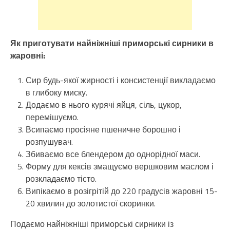
Як приготувати найніжніші приморські сирники в
жаровні:
Сир будь-якої жирності і консистенції викладаємо
в глибоку миску.
Додаємо в нього курячі яйця, сіль, цукор,
перемішуємо.
Всипаємо просіяне пшеничне борошно і
розпушувач.
Збиваємо все блендером до однорідної маси.
Форму для кексів змащуємо вершковим маслом і
розкладаємо тісто.
Випікаємо в розігрітій до 220 градусів жаровні 15-
20 хвилин до золотистої скоринки.
Подаємо найніжніші приморські сирники із