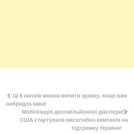
Навігація
Ці 6 напоїв можна випити зранку, якщо вам
набридла кава!
записів
Мобілізація двохмільйонної діаспори! У
США стартувала масштабна кампанія на
підтримку України!