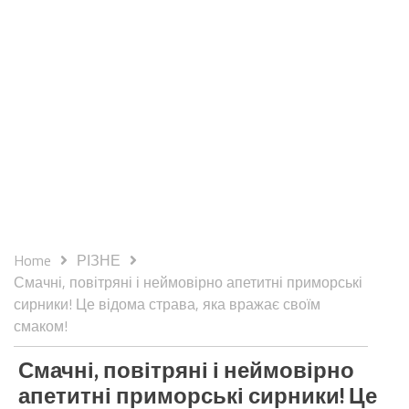
Home
РІЗНЕ
Смачні, повітряні і неймовірно апетитні приморські
сирники! Це відома страва, яка вражає своїм
смаком!
Смачні, повітряні і неймовірно
апетитні приморські сирники! Це