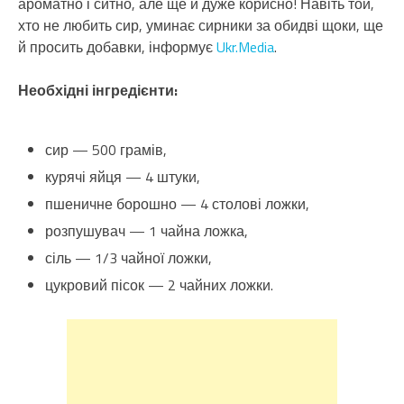
ароматно і ситно, але ще й дуже корисно! Навіть той,
хто не любить сир, уминає сирники за обидві щоки, ще
й просить добавки, інформує
Ukr.Media
.
Необхідні інгредієнти:
сир — 500 грамів,
курячі яйця — 4 штуки,
пшеничне борошно — 4 столові ложки,
розпушувач — 1 чайна ложка,
сіль — 1/3 чайної ложки,
цукровий пісок — 2 чайних ложки.