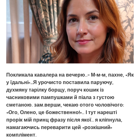
Покликала кавалера на вечерю..– М-м-м, пахне, «Як
у їдальні»…Я урочисто поставила паруючу,
духмяну тарілку борщу, поруч кошик із
часниковими пампушками й піала з густою
сметаною. зам.верши, чекаю отого чоловічого:
«Ого, Олено, це божественно!».. І тут нарешті
прорік мій принц фразу після якої.. я кліпнула,
намагаючись переварити цей «розкішний»
комплімент.