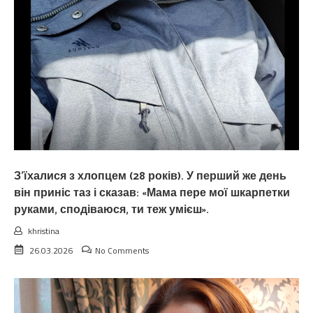
З’їхалися з хлопцем (28 років). У перший же день
він приніс таз і сказав: «Мама пере мої шкарпетки
руками, сподіваюся, ти теж умієш».
khristina
26.03.2026
No Comments