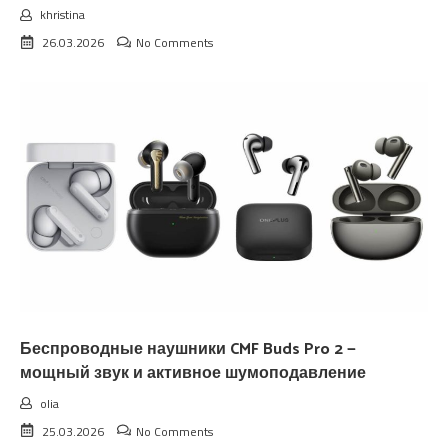
khristina
26.03.2026
No Comments
Беспроводные наушники CMF Buds Pro 2 —
мощный звук и активное шумоподавление
olia
25.03.2026
No Comments