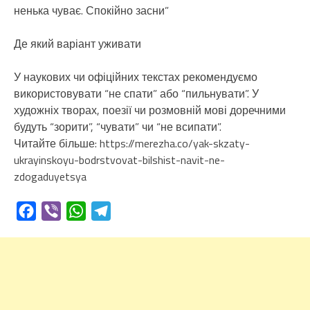
ненька чуває. Спокійно засни”
Де який варіант уживати
У наукових чи офіційних текстах рекомендуємо
використовувати “не спати” або “пильнувати”. У
художніх творах, поезії чи розмовній мові доречними
будуть “зорити”, “чувати” чи “не всипати”.
Читайте більше: https://merezha.co/yak-skzaty-
ukrayinskoyu-bodrstvovat-bilshist-navit-ne-
zdogaduyetsya
Facebook
Viber
WhatsApp
Telegram