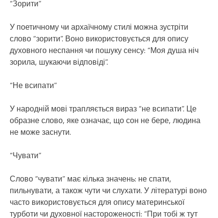
“Зорити”
У поетичному чи архаїчному стилі можна зустріти
слово “зорити”. Воно використовується для опису
духовного неспання чи пошуку сенсу: “Моя душа ніч
зорила, шукаючи відповіді”.
“Не всипати”
У народній мові трапляється вираз “не всипати”. Це
образне слово, яке означає, що сон не бере, людина
не може заснути.
“Чувати”
Слово “чувати” має кілька значень: не спати,
пильнувати, а також чути чи слухати. У літературі воно
часто використовується для опису материнської
турботи чи духовної настороженості: “При тобі ж тут