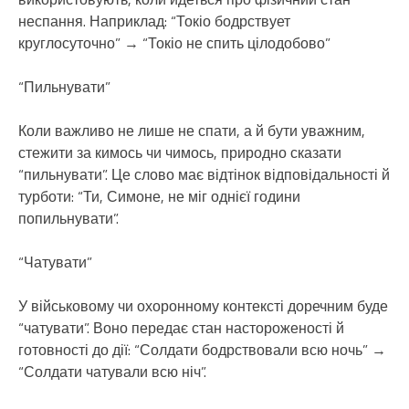
неспання. Наприклад: “Токіо бодрствует
круглосуточно” → “Токіо не спить цілодобово”
“Пильнувати”
Коли важливо не лише не спати, а й бути уважним,
стежити за кимось чи чимось, природно сказати
“пильнувати”. Це слово має відтінок відповідальності й
турботи: “Ти, Симоне, не міг однієї години
попильнувати”.
“Чатувати”
У військовому чи охоронному контексті доречним буде
“чатувати”. Воно передає стан настороженості й
готовності до дії: “Солдати бодрствовали всю ночь” →
“Солдати чатували всю ніч”.