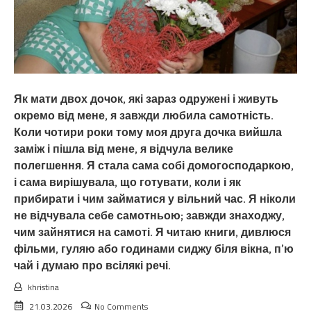
Як мати двох дочок, які зараз одружені і живуть
окремо від мене, я завжди любила самотність.
Коли чотири роки тому моя друга дочка вийшла
заміж і пішла від мене, я відчула велике
полегшення. Я стала сама собі домогосподаркою,
і сама вирішувала, що готувати, коли і як
прибирати і чим займатися у вільний час. Я ніколи
не відчувала себе самотньою; завжди знаходжу,
чим зайнятися на самоті. Я читаю книги, дивлюся
фільми, гуляю або годинами сиджу біля вікна, п’ю
чай і думаю про всілякі речі.
khristina
21.03.2026
No Comments