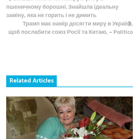
пшеничному борошні. Знайшла ідеальну
записів
заміну, яка не горить і не димить
Трамп має намір досягти миру в Україні,
щоб послабити союз Росії та Китаю, – Politico
Related Articles