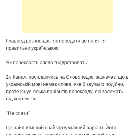
Главред розповідає, як передати це поняття
правильно українською.
Як перекласти слово “бодрствовать”
24 Канал, посилаючись на Словопедію, зазначає, що в
українській мові немає слова, яке б звучало подібно,
проте існує кілька варіантів перекладу, які залежать
від контексту:
“Не спати”
Це найпряміший і найзрозуміліший варіант. Його
використовують, коли йдеться про фізичний стан