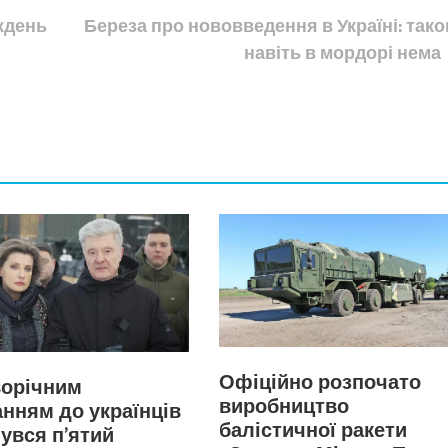
иждень
Береза про нововведення в Україні: тако
навіть в мордорі нема
Офіційно розпочато
ворічним
виробництво
нням до українців
балістичної ракети
увся п’ятий