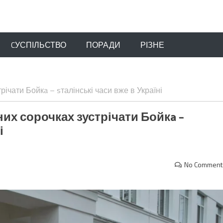
CУСПІЛЬСТВО
ПОРАДИ
РІЗНЕ
річати Бойкa – sталінські часи вже в Україні
них сорочках зустрічати Бойкa –
і
No Comment