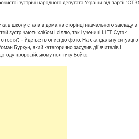
рочистої зустрічі народного депутата України від партії “ОТ
ика в школу стала відома на сторінці навчального закладу в
стей зустрічають хлібом і сіллю, так і учениці ШГТ Сугак
о гостя”, – йдеться в описі до фото. На скандальну ситуацію
оман Буркун, який категорично засудив дії вчителів і
догоду проросійському політику Бойко.