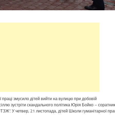
 праці змусило дітей вийти на вулицю при добовій
і сіллю зустріти скандального політика Юрія Бойко – соратни
ТЗЖ”. У четвер, 21 листопада, дітей Школи гуманітарної пра