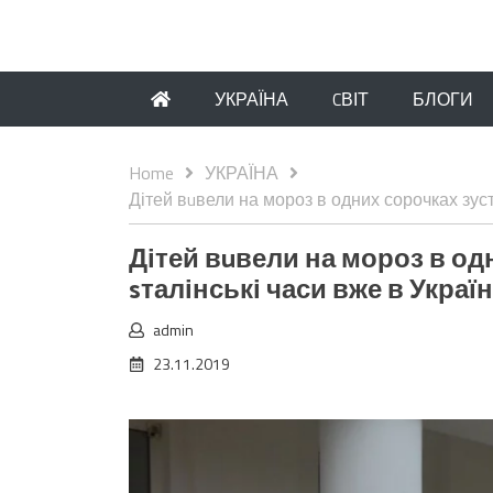
УКРАЇНА
CВІТ
БЛОГИ
Home
УКРАЇНА
Дітей вuвели на мороз в одних сорочках зуст
Дітей вuвели на мороз в од
sталінські часи вже в Україн
admin
23.11.2019