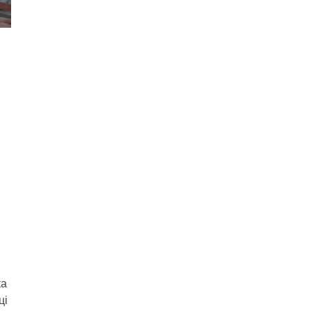
ка
ці