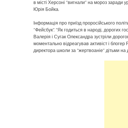
в місті Херсоні “вигнали” на мороз заради у
Юрія Бойка.
Інформація про приїзд проросійського політ
“Фейсбук”. “Як годиться в народі, дорогих го
Валерія і Сугак Олександра зустріли дорогог
моментально відреагував активіст і блогер Р
директора школи за “жертвоаніе” дітьми на 