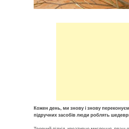
Кожен день, ми знову і знову переконуєм
підручних засобів люди роблять шедеври
Творчий підхід, креативне мислення, працьо