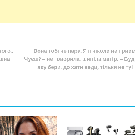
еного…
Вона тобі не пара. Я її ніколи не прийм
ошна
Чуєш? – не говорила, шипіла матір, – Буд
яку бери, до хати веди, тільки не ту!