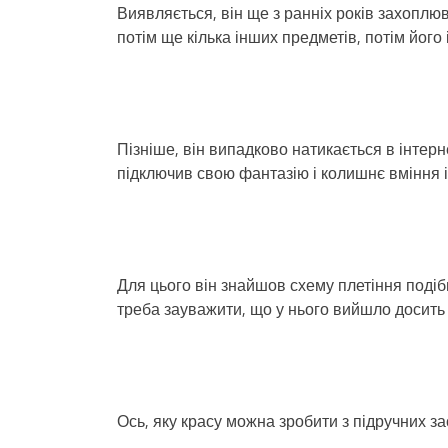
Виявляється, він ще з ранніх років захоплюва
потім ще кілька інших предметів, потім його 
Пізніше, він випадково натикається в інтерне
підключив свою фантазію і колишнє вміння і
Для цього він знайшов схему плетіння подібн
треба зауважити, що у нього вийшло досить
Ось, яку красу можна зробити з підручних зас