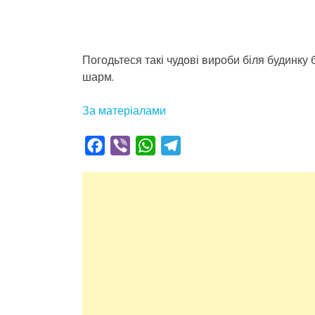
Погодьтеся такі чудові вироби біля будинку
шарм.
За матеріалами
Facebook
Viber
WhatsApp
Telegram