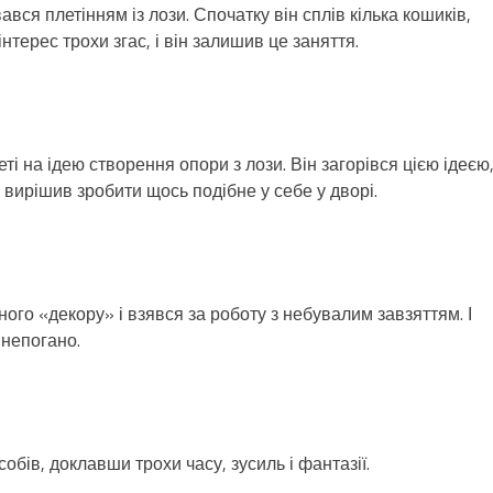
вся плетінням із лози. Спочатку він сплів кілька кошиків,
інтерес трохи згас, і він залишив це заняття.
ті на ідею створення опори з лози. Він загорівся цією ідеєю
 вирішив зробити щось подібне у себе у дворі.
ого «декору» і взявся за роботу з небувалим завзяттям. І
 непогано.
обів, доклавши трохи часу, зусиль і фантазії.