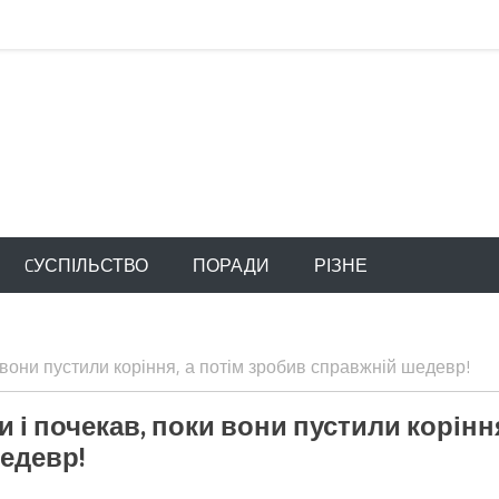
CУСПІЛЬСТВО
ПОРАДИ
РІЗНЕ
и вони пустили коріння, а потім зробив справжній шедевр!
и і почекав, поки вони пустили корінн
едевр!