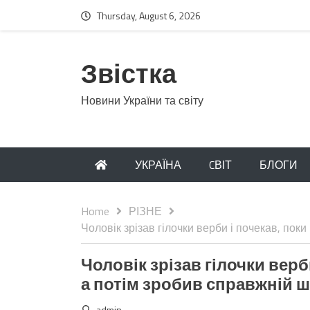
Thursday, August 6, 2026
Звістка
Новини України та світу
УКРАЇНА
CВІТ
БЛОГИ
Home
РІЗНЕ
Чоловік зрізав гілочки верби і почекав, пок
Чоловік зрізав гілочки верб
а потім зробив справжній ш
admin