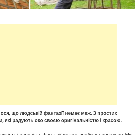
ося, що людській фантазії немає меж. З простих
, які радують око своєю оригінальністю і красою.
витість і наявність фантазії можуть зробити нереальне. Ми