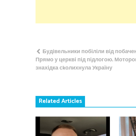
Навігація
Будівельники побіліли від побач
записів
Прямо у церкві під підлогою. Мотор
знахідка сkолихнула Україну
Related Articles