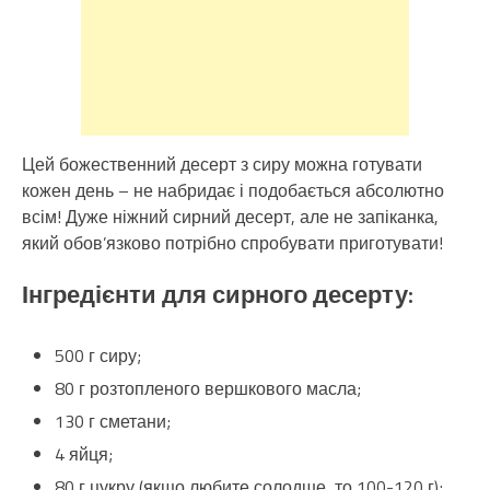
Цей божественний десерт з сиру можна готувати
кожен день – не набридає і подобається абсолютно
всім! Дуже ніжний сирний десерт, але не запіканка,
який обов’язково потрібно спробувати приготувати!
Інгредієнти для сирного десерту:
500 г сиру;
80 г розтопленого вершкового масла;
130 г сметани;
4 яйця;
80 г цукру (якщо любите солодше, то 100-120 г);