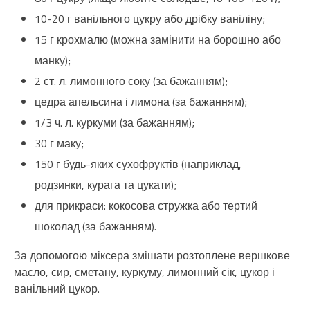
10-20 г ванільного цукру або дрібку ваніліну;
15 г крохмалю (можна замінити на борошно або
манку);
2 ст. л. лимонного соку (за бажанням);
цедра апельсина і лимона (за бажанням);
1/3 ч. л. куркуми (за бажанням);
30 г маку;
150 г будь-яких сухофруктів (наприклад,
родзинки, курага та цукати);
для прикраси: кокосова стружка або тертий
шоколад (за бажанням).
За допомогою міксера змішати розтоплене вершкове
масло, сир, сметану, куркуму, лимонний сік, цукор і
ванільний цукор.