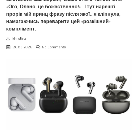
«Ого, Олено, це божественно!».. І тут нарешті
прорік мій принц фразу після якої.. я кліпнула,
намагаючись переварити цей «розкішний»
комплімент.
khristina
26.03.2026
No Comments