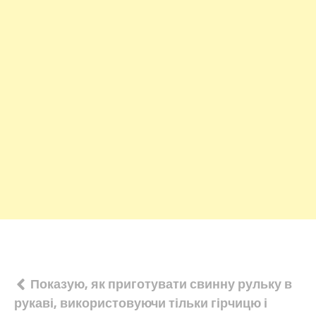
Навігація
Показую, як приготувати свинну рульку в
рукаві, використовуючи тільки гірчицю і
записів