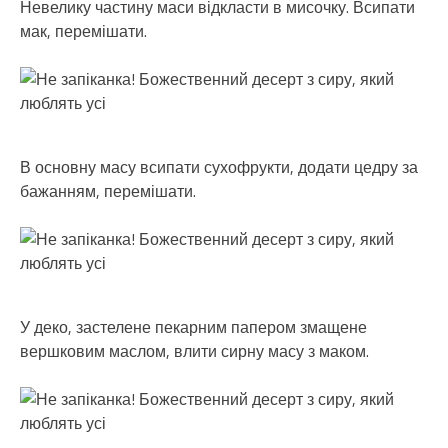
Невелику частину маси відкласти в мисочку. Всипати
мак, перемішати.
В основну масу всипати сухофрукти, додати цедру за
бажанням, перемішати.
У деко, застелене пекарним папером змащене
вершковим маслом, влити сирну масу з маком.