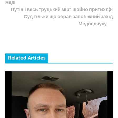
мед!
Путін і весь “руцький мір” щойно притихли!
Суд тільки що обрав запобіжний захід
Медведчуку
Related Articles