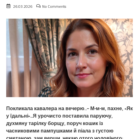
26.03.2026
No Comments
Покликала кавалера на вечерю..– М-м-м, пахне, «Як
у їдальні»…Я урочисто поставила паруючу,
духмяну тарілку борщу, поруч кошик із
часниковими пампушками й піала з густою
сметаною. зам.верши, чекаю отого чоловічого: