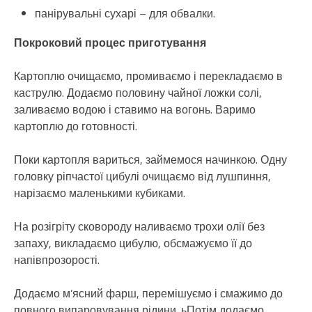
панірувальні сухарі – для обвалки.
Покроковий процес приготування
Картоплю очищаємо, промиваємо і перекладаємо в
каструлю. Додаємо половину чайної ложки солі,
заливаємо водою і ставимо на вогонь. Варимо
картоплю до готовності.
Поки картопля вариться, займемося начинкою. Одну
головку ріпчастої цибулі очищаємо від лушпиння,
нарізаємо маленькими кубиками.
На розігріту сковороду наливаємо трохи олії без
запаху, викладаємо цибулю, обсмажуємо її до
напівпрозорості.
Додаємо м’ясний фарш, перемішуємо і смажимо до
повного випаровування рідини. ьПотім додаємо