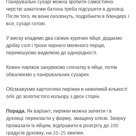
Панірувальні сухарі можна зробити самостійно:
черстві шматочки батона треба підсушити в духовці.
Після того, як вони охолонуть, подрібнити в блендері: і
все, сухарі готові.
У миску кладемо два свіжих курячих яйця, додаємо
дрібку солі і трохи чорного меленого перцю,
перемішуємо виделкою до однорідності.
Кожен пиріжок занурюємо спочатку в яйце, потім
обвалюємо у панірувальних сухарях.
Обсмажуємо картопляні пиріжки в невеликій кількості
олії: до золотистого кольору з двох сторін.
Порада.
Як варіант, пиріжки можна запекти і в
духовці: перекласти у форму, змащену олією. Зверху
промазати їх яйцем, відправити в розігріту до 200
градусів духовку, на 20-25 хвилин.