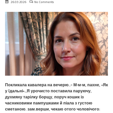
26.03.2026
No Comments
Покликала кавалера на вечерю..– М-м-м, пахне, «Як
у їдальні»…Я урочисто поставила паруючу,
духмяну тарілку борщу, поруч кошик із
часниковими пампушками й піала з густою
сметаною. зам.верши, чекаю отого чоловічого: