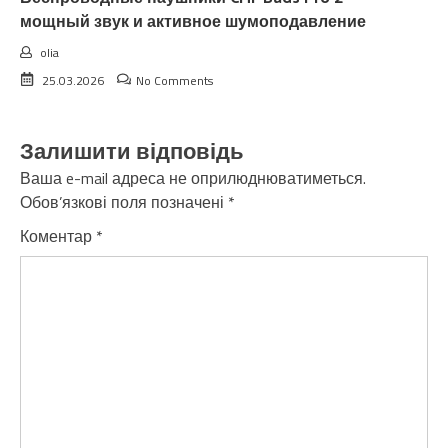
мощный звук и активное шумоподавление
olia
25.03.2026
No Comments
Залишити відповідь
Ваша e-mail адреса не оприлюднюватиметься.
Обов’язкові поля позначені
*
Коментар
*