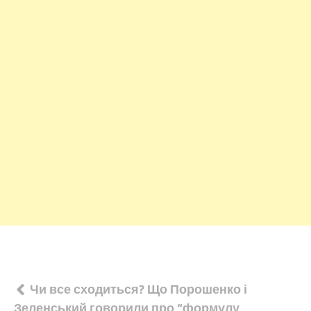
Навігація
Чи все сходиться? Що Порошенко і
Зеленський говорили про “формулу