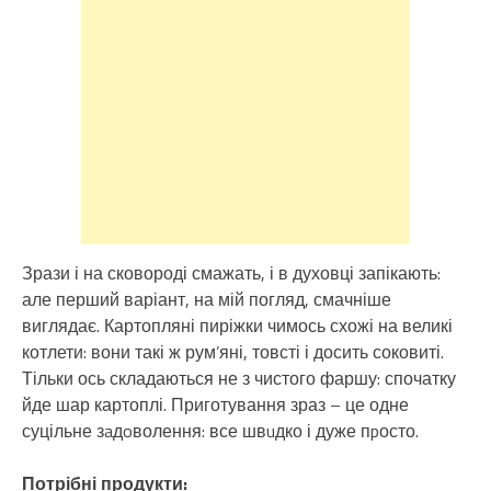
Зрази і на сковороді смажать, і в духовці запікають:
але перший варіант, на мій погляд, смачніше
виглядає. Картопляні пиріжки чимось схожі на великі
котлети: вони такі ж рум’яні, товсті і досить соковиті.
Тільки ось складаються не з чистого фаршу: спочатку
йде шар картоплі. Приготування зраз – це одне
суцільне зaдoволення: все швuдко і дуже пpосто.
Потрібні продукти: