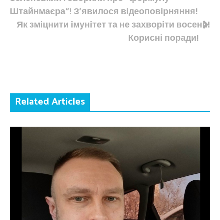
записів
Штайнмаєра”! З’явилося відеоповірняння!
Як зміцнити імунітет та не захворіти восени!
Корисні поради!
Related Articles