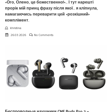
«Ого, Олено, це божественно!».. І тут нарешті
прорік мій принц фразу після якої.. я кліпнула,
намагаючись переварити цей «розкішний»
комплімент.
khristina
26.03.2026
No Comments
Беспроводные наушники CMF Buds Pro 2 —