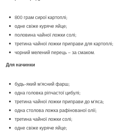
800 грам сирої картоплі;
одне свіже куряче яйце;
половина чайної ложки солі;
третина чайної ложки приправи для картоплі;
чорний мелений перець – за смаком.
Для начинки
будь-який м’ясний фарш;
одна головка ріпчастої цибулі;
третина чайної ложки приправи до м’яса;
одна столова ложка рафінованої олії;
третина чайної ложки солі;
одне свіже куряче яйце;