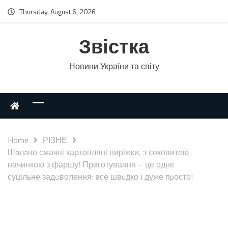
Thursday, August 6, 2026
Звістка
Новини України та світу
Home
РІЗНЕ
Шaлaно смачні картопляні пиріжки, з соковитою
начинкою з фаршу! Приготування – це одне
суцільне задoволення: все швuдко і дуже пpосто!