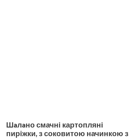
Шaлaно смачні картопляні
пиріжки, з соковитою начинкою з