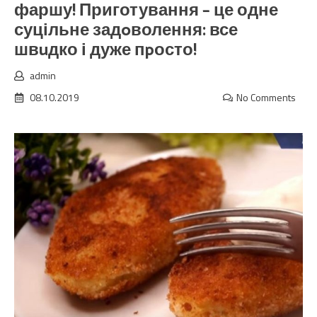
фаршу! Приготування – це одне
суцільне задoволення: все
швuдко і дуже пpосто!
admin
08.10.2019
No Comments