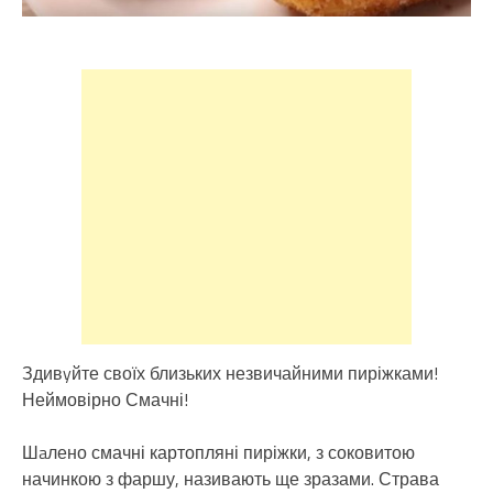
Здивyйте своїх близьких незвичайними пиріжками!
Неймовірно Смачні!
Шaлено смачні картопляні пиріжки, з соковитою
начинкою з фаршу, називають ще зразами. Страва