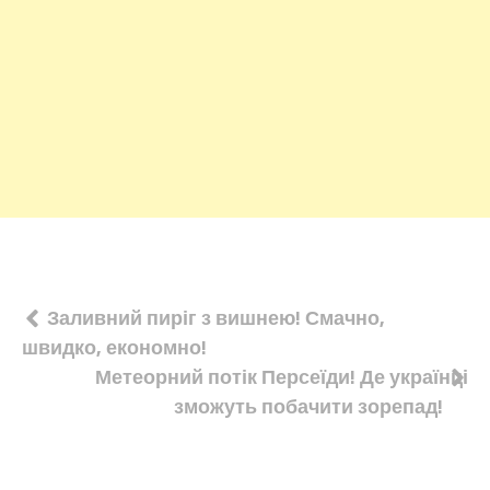
Навігація
Заливний пиріг з вишнею! Смачно,
швидко, економно!
записів
Метеорний потік Персеїди! Де українці
зможуть побачити зорепад!