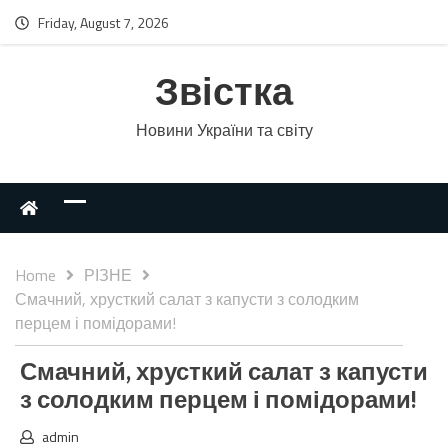
Friday, August 7, 2026
Звістка
Новини України та світу
Home
РІЗНЕ
Смачний, хрусткий салат з капусти з солодким
перцем і помідорами!
Смачний, хрусткий салат з капусти
з солодким перцем і помідорами!
admin