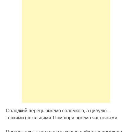
Солодкий перець ріжемо соломкою, а цибулю –
тонкими півкільцями. Помідори ріжемо часточками.
Порада: для такого салату краще вибирати помідори