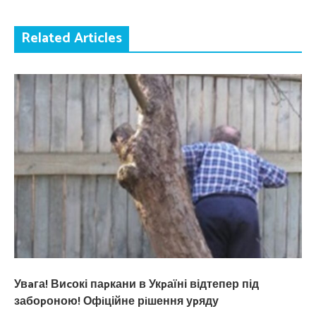
Related Articles
Увaга! Виcокі паpкани в Укpаїні відтепер під
забоpоною! Офiційне рiшення уpяду