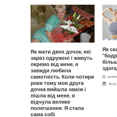
Як ск
Як мати двох дочок, які
“бодр
зараз одружені і живуть
більш
окремо від мене, я
здога
завжди любила
самотність. Коли чотири
khristi
роки тому моя друга
19.03
дочка вийшла заміж і
пішла від мене, я
відчула велике
полегшення. Я стала
сама собі