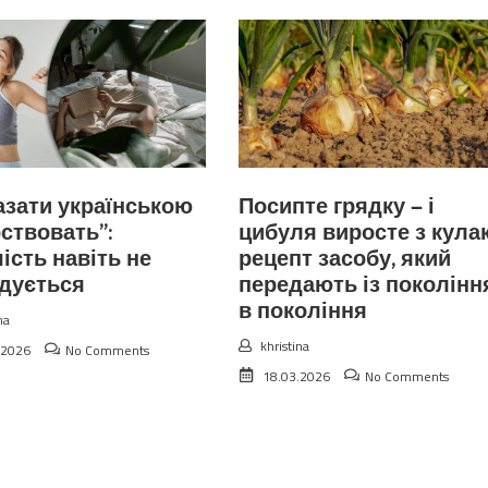
азати українською
Посипте грядку — і
ствовать”:
цибуля виросте з кулак
ість навіть не
рецепт засобу, який
дується
передають із поколінн
в покоління
na
khristina
.2026
No Comments
18.03.2026
No Comments