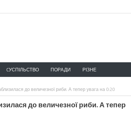
CУСПІЛЬСТВО
ПОРАДИ
РІЗНЕ
наблизилася до величезної риби. А тепер увага на 0:20
лизилася до величезної риби. А тепер