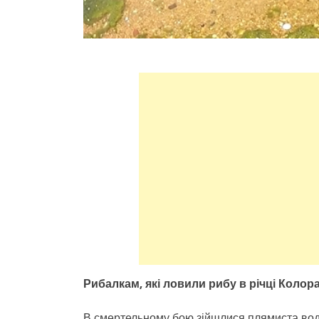
Рибалкам, які ловили рибу в річці Колора
В смертельному бою зійшлися плямиста водян