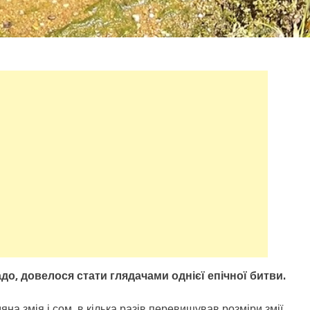
до, довелося стати глядачами однієї епічної битви.
а змія і сом, в кілька разів перевищував розміри змії.