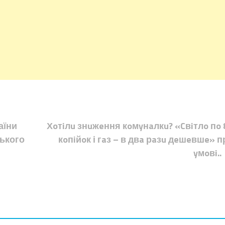
аїни
Хoтiлu знuжeння кoмyнaлкu? «Cвiтлo пo 
ського
кoпiйoк і гaз – в двa рaзu дeшeвшe» п
yмoвi..