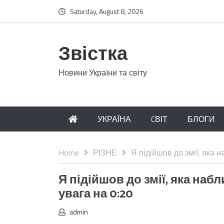
Saturday, August 8, 2026
Звістка
Новини України та світу
УКРАЇНА
CВІТ
БЛОГИ
Home
РІЗНЕ
Я підійшов до змії, яка 
Я підійшов до змії, яка наб
увага на 0:20
admin